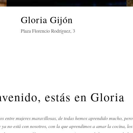
Gloria Gijón
&
Plaza Florencio Rodríguez, 3
venido, estás en Gloria
s entre mujeres maravillosas, de todas hemos aprendido mucho, pero
e ya no está con nosotros, con la que aprendimos a amar la cocina, los